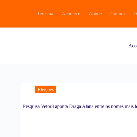
P
u
Teresina
Acontece
Aonde
Cultura
D
l
a
r
p
a
r
Aco
a
o
c
o
n
t
e
ú
Eleições
d
o
Pesquisa Vetor3 aponta Draga Alana entre os nomes mais l