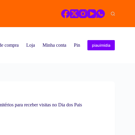
 de compra
Loja
Minha conta
Pin Posts
piauimidia
térios para receber visitas no Dia dos Pais